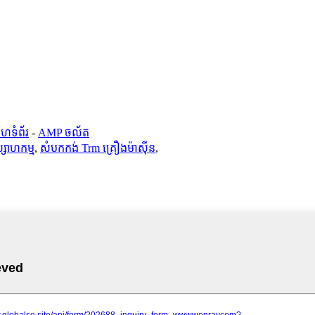
ហទំព័រ
-
AMP ចល័ត
សាហកម្ម
,
សំបកកង់ Trm គ្រឿងម៉ាស៊ីន
,