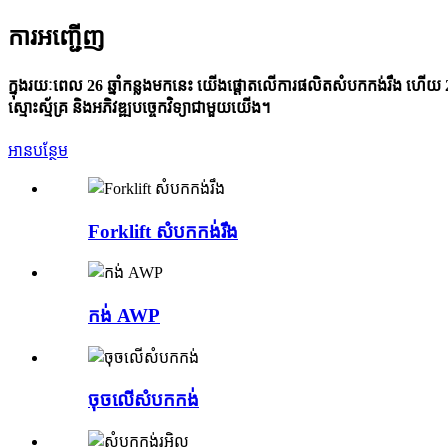
ការអញ្ជើញ
ក្នុងរយៈពេល 26 ឆ្នាំកន្លងមកនេះ យើងផ្តោតលើការផលិតសំបកកង់រឹង ហើយ 26 
ស្មោះស្ម័គ្រ និងអភិវឌ្ឍបច្ចេកវិទ្យាជាមួយយើង។
អានបន្ថែម
Forklift សំបកកង់រឹង
កង់ AWP
ចុចលើសំបកកង់