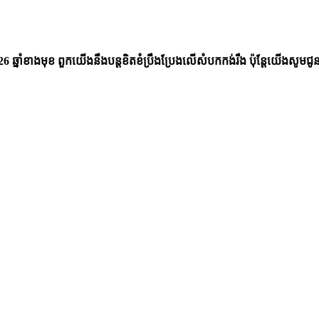
ឆ្នាំខាងមុខ ពួកយើងនឹងបន្តខិតខំប្រឹងប្រែងលើសំបកកង់រឹង ប៉ុន្តែយើងសូមជូ