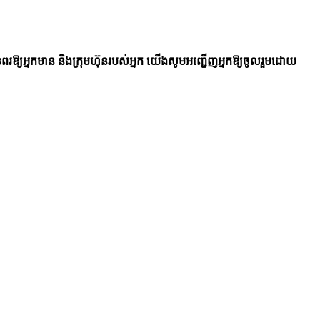
នពរឱ្យអ្នកមាន និងក្រុមហ៊ុនរបស់អ្នក យើងសូមអញ្ជើញអ្នកឱ្យចូលរួមដោយ