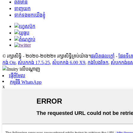
ព័ត៌មាន
ទាញយក
ទាក់ទងមកយើងខ្ញុំ
© រក្សាសិទ្ធិ - ២០២០-២០២២៖ រក្សាសិទ្ធិគ្រប់យ៉ាង។
ផលិតផលក្តៅ
-
ផែនទីគេ
កង់ Otr
,
សំបកកង់ 17.5-25
,
សំបកកង់ 6.00 X9
,
កង់បែងចែក
,
សំបកកង់ឧស្
ផ្ញើអ៊ីមែល
កម្មវិធី WhatsApp
x