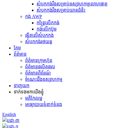
សំបកកង់រឹងសម្រាប់ឧស្សាហកម្មលោហធាតុ
សំបកកង់រឹងសម្រាប់យានជំនិះ
កង់ AWP
កន្ត្រៃលើកកង់
កង់លើកប៊ូម
ផ្សិតលើសំបកកង់
សំបកកង់រថយន្ត
គែម
ព័ត៌មាន
ព័ត៌មានក្រុមហ៊ុន
ព័ត៌មានផលិតផល
ព័ត៌មានពិព័រណ៍
ចំណេះដឹងឧស្សាហកម្ម
ទាញយក
ទាក់ទងមកយើងខ្ញុំ
មតិកែលម្អ
មធ្យោបាយទំនាក់ទំនង
English