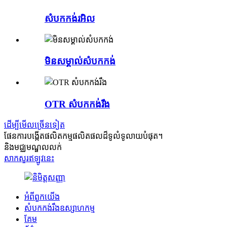
សំបកកង់រអិល
មិនសម្គាល់សំបកកង់
OTR សំបកកង់រឹង
ដើម្បីមើលច្រើនទៀត
ផែនការបង្កើតផលិតកម្មផលិតផលដ៏ទូលំទូលាយបំផុត។
និងមជ្ឈមណ្ឌលលក់
សាកសួរឥឡូវនេះ
អំពីពួកយើង
សំបកកង់រឹងឧស្សាហកម្ម
គែម