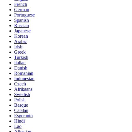
French
German
Portuguese
Spanish
Russian
Japanese
Korean
Arabic
Irish
Greek
Turkish
Italian
Danish
Romanian
Indonesian
Czech
Afrikaans
Swedish
Polish
Basque
Catalan
Esperanto
Hindi
Lao
Albanian