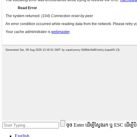
ចុច Enter ដើម្បីស្វែងរក ឬ ESC ដើម្បីប
English