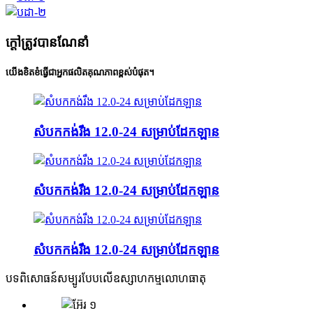
ក្តៅត្រូវបានណែនាំ
យើងខិតខំធ្វើជាអ្នកផលិតគុណភាពខ្ពស់បំផុត។
សំបកកង់រឹង 12.0-24 សម្រាប់ដែកឡាន
សំបកកង់រឹង 12.0-24 សម្រាប់ដែកឡាន
សំបកកង់រឹង 12.0-24 សម្រាប់ដែកឡាន
បទពិសោធន៍សម្បូរបែបលើឧស្សាហកម្មលោហធាតុ