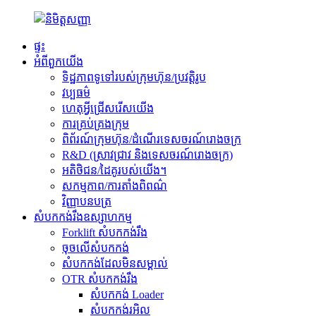
ផ្ទះ
អំពីពួកយើង
ទិដ្ឋភាពទូទៅរបស់ក្រុមហ៊ុន/ប្រវត្តិរូប
វប្បធម៌
ហេតុអ្វីជ្រើសរើសយើង
ការគ្រប់គ្រងក្រុម
ពិព័រណ៍ក្រុមហ៊ុន/ដំណើរទេសចរណ៍រោងចក្រ
R&D (ស្រាវជ្រាវ និងទេសចរណ៍រោងចក្រ)
អតិថិជន/ដៃគូរបស់យើង។
សកម្មភាព/ការតាំងពិពណ៌
វិញ្ញាបនបត្រ
សំបកកង់រឹងឧស្សាហកម្ម
Forklift សំបកកង់រឹង
ចុចលើសំបកកង់
សំបកកង់ដែលមិនសម្គាល់
OTR សំបកកង់រឹង
សំបកកង់ Loader
សំបកកង់រអិល