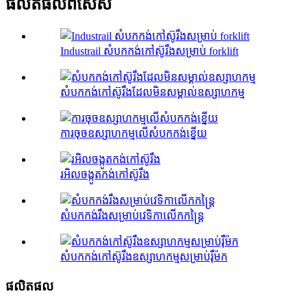
ផលិតផលពិសេស
Industrail សំបកកង់កៅស៊ូរឹងសម្រាប់ forklift
សំបកកង់កៅស៊ូរឹងដែលមិនសម្គាល់ឧស្សាហកម្ម
ការចុចឧស្សាហកម្មលើសំបកកង់ខ្នើយ
រអិលចង្កូតកង់កៅស៊ូរឹង
សំបកកង់រឹងសម្រាប់វេទិកាលើកកន្ត្រៃ
សំបកកង់កៅស៊ូរឹងឧស្សាហកម្មសម្រាប់រ៉ឺម៉ក
ផលិតផល