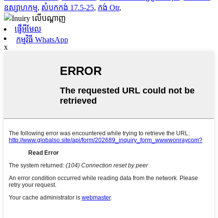
ឧស្សាហកម្ម
,
សំបកកង់ 17.5-25
,
កង់ Otr
,
ផ្ញើអ៊ីមែល
កម្មវិធី WhatsApp
x