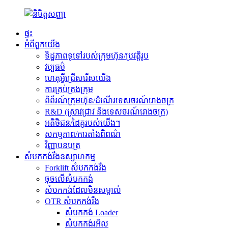
ផ្ទះ
អំពីពួកយើង
ទិដ្ឋភាពទូទៅរបស់ក្រុមហ៊ុន/ប្រវត្តិរូប
វប្បធម៌
ហេតុអ្វីជ្រើសរើសយើង
ការគ្រប់គ្រងក្រុម
ពិព័រណ៍ក្រុមហ៊ុន/ដំណើរទេសចរណ៍រោងចក្រ
R&D (ស្រាវជ្រាវ និងទេសចរណ៍រោងចក្រ)
អតិថិជន/ដៃគូរបស់យើង។
សកម្មភាព/ការតាំងពិពណ៌
វិញ្ញាបនបត្រ
សំបកកង់រឹងឧស្សាហកម្ម
Forklift សំបកកង់រឹង
ចុចលើសំបកកង់
សំបកកង់ដែលមិនសម្គាល់
OTR សំបកកង់រឹង
សំបកកង់ Loader
សំបកកង់រអិល