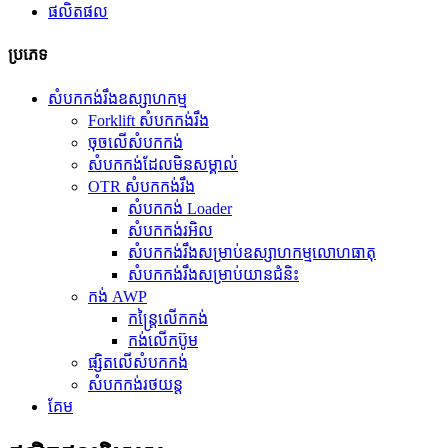
ផលិតផល
ប្រភេទ
សំបកកង់រឹងឧស្សាហកម្ម
Forklift សំបកកង់រឹង
ចុចលើសំបកកង់
សំបកកង់ដែលមិនសម្គាល់
OTR សំបកកង់រឹង
សំបកកង់ Loader
សំបកកង់រអិល
សំបកកង់រឹងសម្រាប់ឧស្សាហកម្មលោហធាតុ
សំបកកង់រឹងសម្រាប់យានជំនិះ
កង់ AWP
កន្ត្រៃលើកកង់
កង់លើកប៊ូម
ផ្សិតលើសំបកកង់
សំបកកង់រថយន្ត
គែម