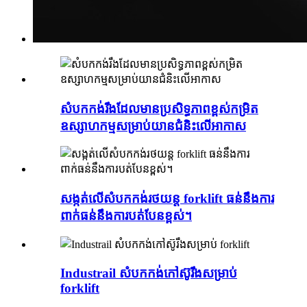
សំបកកង់​រឹង​ដែល​មាន​ប្រសិទ្ធភាព​ខ្ពស់​កម្រិត​
ឧស្សាហកម្ម​សម្រាប់​យានជំនិះ​លើ​អាកាស
សង្កត់លើសំបកកង់រថយន្ត forklift ធន់នឹងការ
ពាក់ធន់នឹងការបត់បែនខ្ពស់។
Industrail សំបកកង់កៅស៊ូរឹងសម្រាប់
forklift