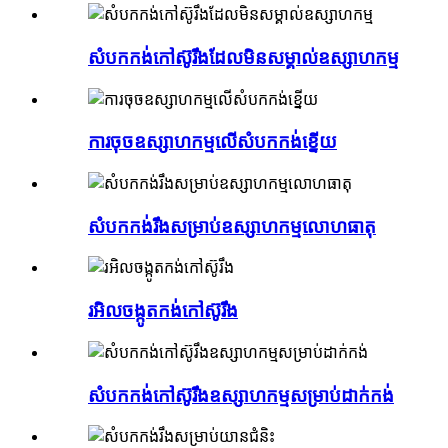
សំបកកង់កៅស៊ូរឹងដែលមិនសម្គាល់ឧស្សាហកម្ម
ការចុចឧស្សាហកម្មលើសំបកកង់ខ្នើយ
សំបកកង់រឹងសម្រាប់ឧស្សាហកម្មលោហធាតុ
រអិលចង្កូតកង់កៅស៊ូរឹង
សំបកកង់កៅស៊ូរឹងឧស្សាហកម្មសម្រាប់ដាក់កង់