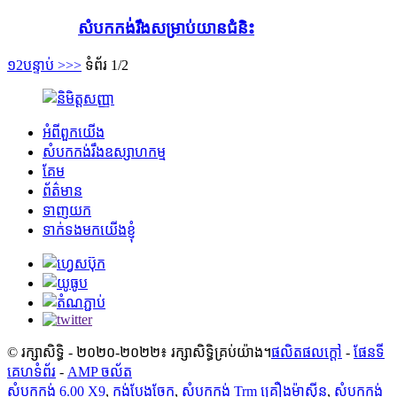
សំបកកង់រឹងសម្រាប់យានជំនិះ
១
2
បន្ទាប់ >
>>
ទំព័រ 1/2
អំពីពួកយើង
សំបកកង់រឹងឧស្សាហកម្ម
គែម
ព័ត៌មាន
ទាញយក
ទាក់ទងមកយើងខ្ញុំ
© រក្សាសិទ្ធិ - ២០២០-២០២២៖ រក្សាសិទ្ធិគ្រប់យ៉ាង។
ផលិតផលក្តៅ
-
ផែនទី
គេហទំព័រ
-
AMP ចល័ត
សំបកកង់ 6.00 X9
,
កង់បែងចែក
,
សំបកកង់ Trm គ្រឿងម៉ាស៊ីន
,
សំបកកង់