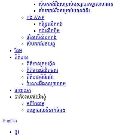
សំបកកង់រឹងសម្រាប់ឧស្សាហកម្មលោហធាតុ
សំបកកង់រឹងសម្រាប់យានជំនិះ
កង់ AWP
កន្ត្រៃលើកកង់
កង់លើកប៊ូម
ផ្សិតលើសំបកកង់
សំបកកង់រថយន្ត
គែម
ព័ត៌មាន
ព័ត៌មានក្រុមហ៊ុន
ព័ត៌មានផលិតផល
ព័ត៌មានពិព័រណ៍
ចំណេះដឹងឧស្សាហកម្ម
ទាញយក
ទាក់ទងមកយើងខ្ញុំ
មតិកែលម្អ
មធ្យោបាយទំនាក់ទំនង
English
ផ្ទះ